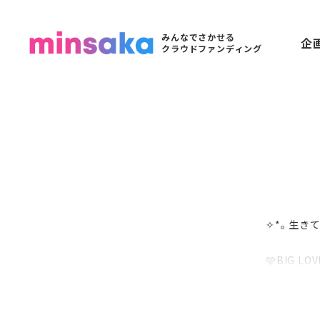
みんなでさかせる
企
クラウドファンディング
✧*｡ 生
🩵BIG LO
【@skyca
🍈🐿フォ