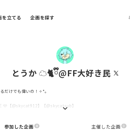
画を立てる
企画を探す
とうか ☁️🐈ྀི@FF大好き民
きてるだけでも偉いの！✧*｡
VE 🩵【@skycat912】【@skycatsub】
tsub2】【@cielmao912】【@meropaka_info】 【@meropro
参加した企画
主催した企画
0
0
ロバ💯、リプ返💯！