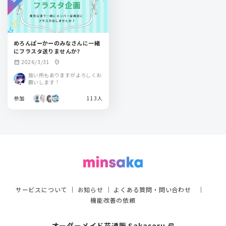
めろんぱーかーのみなさんに一緒
にフラスタ送りませんか?
2026/3/31
calendar_month
location_on
拙い所もありますがよろしくお
願いします！
参加
113人
サービスについて
｜
お知らせ
｜
よくある質問・問い合わせ
｜
機能改善の依頼
オーダーメイド花通販 Sakaseru
select_window