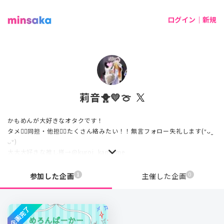
ログイン｜新規
莉音🐥💛🍈
かもめんが大好きなオタクです！
タメ🙆‍♀️同担・他担🙆‍♀️たくさん絡みたい！！無言フォロー失礼します(ᐡᴗ ̫
ᴗᐡ)
大大大好きな推し様→@kuroi_kamome
1
0
参加した企画
主催した企画
企画完了