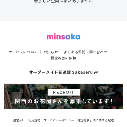
参加した企画はまだありません
サービスについて
｜
お知らせ
｜
よくある質問・問い合わせ
｜
機能改善の依頼
オーダーメイド花通販 Sakaseru
select_window
運営会社
利用規約
プライバシーポリシー
特定商取引法に関する記述