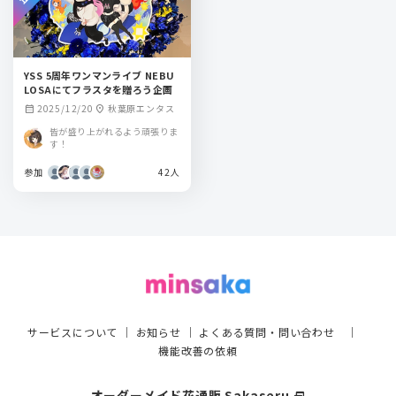
YSS 5周年ワンマンライブ NEBU
LOSAにてフラスタを贈ろう企画
2025/12/20
秋葉原エンタス
calendar_month
location_on
皆が盛り上がれるよう頑張りま
す！
参加
42人
サービスについて
｜
お知らせ
｜
よくある質問・問い合わせ
｜
機能改善の依頼
オーダーメイド花通販 Sakaseru
select_window