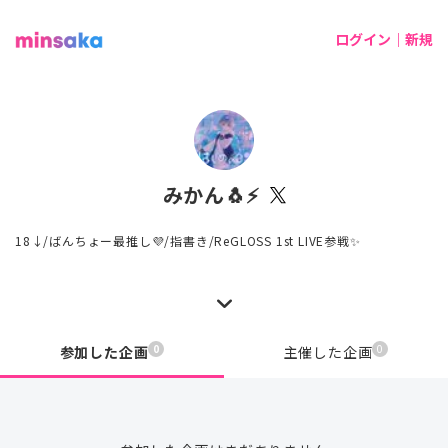
ログイン｜新規
みかん🐧⚡
18↓/ばんちょー最推し💜/指書き/ReGLOSS 1st LIVE参戦✨
0
0
参加した企画
主催した企画