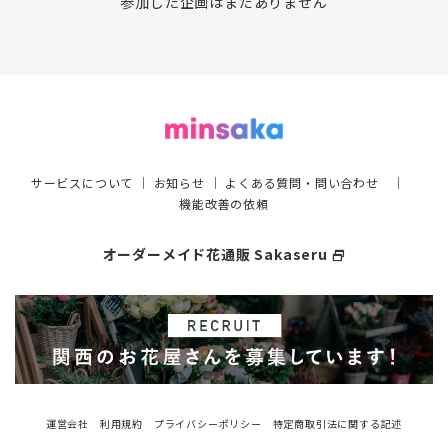
参加した企画はまだありません
サービスについて
｜
お知らせ
｜
よくある質問・問い合わせ
｜
機能改善の依頼
オーダーメイド花通販 Sakaseru
select_window
運営会社
利用規約
プライバシーポリシー
特定商取引法に関する記述