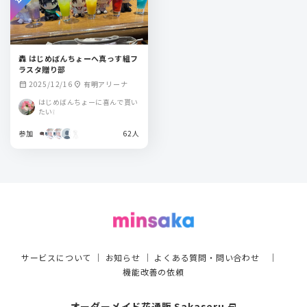
轟 はじめばんちょーへ真っす組フ
ラスタ贈り部
2025/12/16
有明アリーナ
calendar_month
location_on
はじめばんちょーに喜んで貰い
たい❕
参加
62人
サービスについて
｜
お知らせ
｜
よくある質問・問い合わせ
｜
機能改善の依頼
オーダーメイド花通販 Sakaseru
select_window