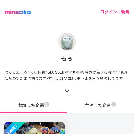
ログイン｜新規
もぅ
ばんちょー🐧⚡の狂信者/GLOSSER💙💛❤💚💜/尊さは生きる糧也/半雑多
垢なのでたまに語ります/推し活はソロ派/モラルを日々勉強してます
1
0
参加した企画
主催した企画
企画完了