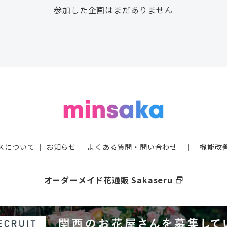
参加した企画はまだありません
スについて
｜
お知らせ
｜
よくある質問・問い合わせ
｜
機能改
オーダーメイド花通販 Sakaseru
select_window