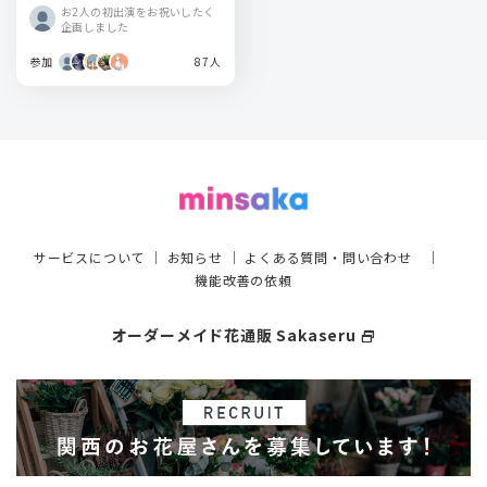
お2人の初出演をお祝いしたく
企画しました
参加
87人
サービスについて
｜
お知らせ
｜
よくある質問・問い合わせ
｜
機能改善の依頼
オーダーメイド花通販 Sakaseru
select_window