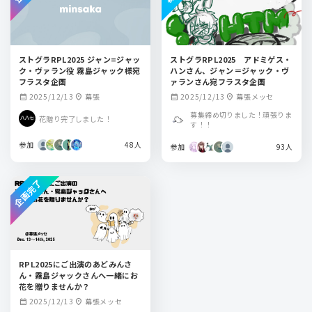
ストグラRPL2025 ジャン=ジャッ
ストグラRPL2025 アドミゲス・
ク・ヴァラン役 霧島ジャック様宛
ハンさん、ジャン＝ジャック・ヴ
フラスタ企画
ァランさん宛フラスタ企画
2025/12/13
幕張
2025/12/13
幕張メッセ
calendar_month
location_on
calendar_month
location_on
募集締め切りました！頑張りま
花贈り完了しました！
す！！
参加
48人
参加
93人
企画完了
RPL2025にご出演のあどみんさ
ん・霧島ジャックさんへ一緒にお
花を贈りませんか？
2025/12/13
幕張メッセ
calendar_month
location_on