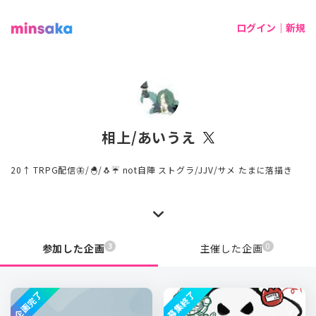
ログイン｜新規
相上/あいうえ
20↑ TRPG配信🦋/🐣/🐧☔️ not自陣 ストグラ/JJV/サメ たまに落描き
3
0
参加した企画
主催した企画
企画完了
募集終了