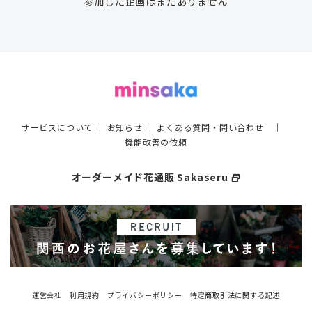
参加した企画はまだありません
サービスについて
｜
お知らせ
｜
よくある質問・問い合わせ
｜
機能改善の依頼
オーダーメイド花通販 Sakaseru
select_window
運営会社
利用規約
プライバシーポリシー
特定商取引法に関する記述