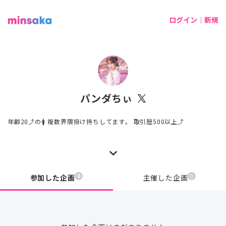
ログイン｜新規
パンダちぃ
年齢20⤴︎︎︎の🚺 複数界隈掛け持ちしてます。 取引歴500以上⤴︎
0
0
参加した企画
主催した企画