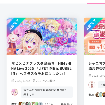
企画完了
企画完了
🫧ヒメヒナフラスタ企画🫧 HIMEHI
シャニマス
NA Live 2025 『LIFETIME is BUBBL
原沙弥香
IN』 へフラスタをお届けしたい！
calendar_month
2025/10/
calendar_month
2025/11/22
location_on
パフィシコ横浜
花
皆さんのお陰で最高のお花贈りが出
来ました
参加
参加
105人
募集終了