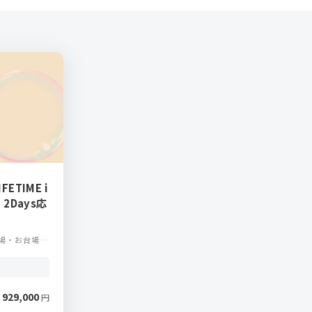
FETIME i
E 2Days応
場・お台場エ
929,000
円