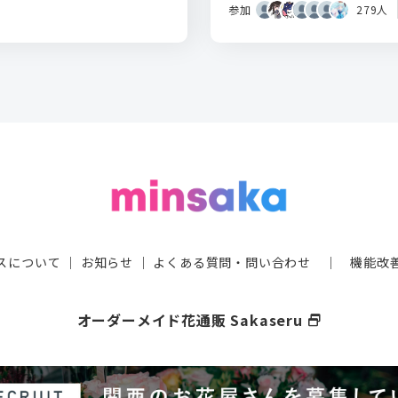
参加
279人
スについて
｜
お知らせ
｜
よくある質問・問い合わせ
｜
機能改
オーダーメイド花通販 Sakaseru
select_window