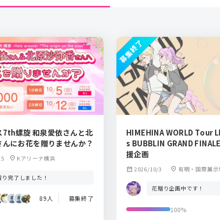
募集終了
7th螺旋 和泉愛依さんと北
HIMEHINA WORLD Tour LI
さんにお花を贈りませんか？
s BUBBLIN GRAND FINAL
援企画
25
location_on
Kアリーナ横浜
calendar_month
2026/10/3
location_on
有明・国際展示
贈り完了しました！
リア
花贈り企画中です！
89人
募集終了
100%