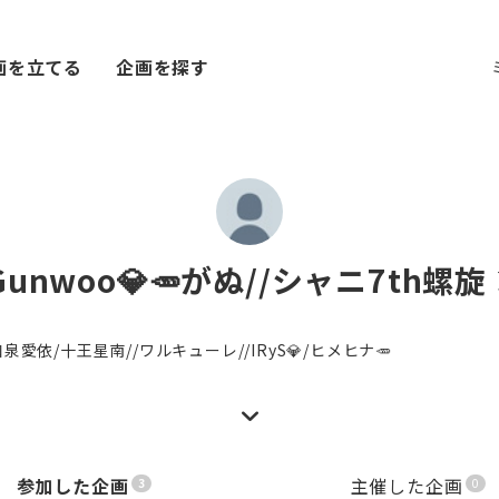
画を立てる
企画を探す
Gunwoo💎🥕がぬ//シャニ7th螺旋
泉愛依/十王星南//ワルキューレ//IRyS💎/ヒメヒナ🥕
参加した企画
主催した企画
3
0