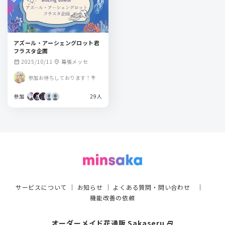
アズール・アーシェングロット君
フラスタ企画
2025/10/11
幕張メッセ
calendar_month
location_on
参加お待ちしております！💐
参加
29人
サービスについて
｜
お知らせ
｜
よくある質問・問い合わせ
｜
機能改善の依頼
オーダーメイド花通販 Sakaseru
select_window