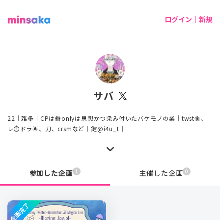
ログイン｜新規
サバ
22｜雑多｜CPは🚻onlyは思想かつ染み付いたバケモノの業｜twst🐙、
レ⏱️ドラ🌟、刀、crsmなど｜鍵@i4u_t｜
1
0
参加した企画
主催した企画
企画完了