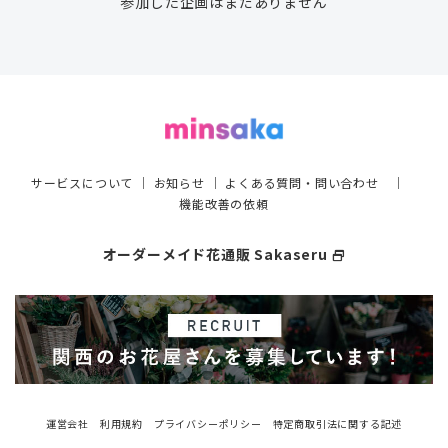
参加した企画はまだありません
サービスについて
｜
お知らせ
｜
よくある質問・問い合わせ
｜
機能改善の依頼
オーダーメイド花通販 Sakaseru
select_window
運営会社
利用規約
プライバシーポリシー
特定商取引法に関する記述