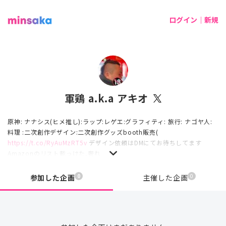
ログイン｜新規
軍鶏 a.k.a アキオ
原神: ナナシス(ヒメ推し):ラップ:レゲエ:グラフィティ: 旅行: ナゴヤ人:
料理 :二次創作デザイン:二次創作グッズbooth販売(
https://t.co/RyAuMzRT5v
デザイン依頼はDMにてお待ちしてます
Amazonのリスト載っけた,奢れ
0
0
参加した企画
主催した企画