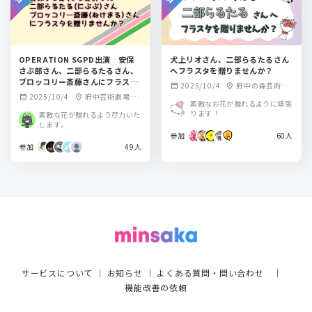
OPERATION SGPD出演 安保
犬上リオさん、二部らるたるさん
さぶ郎さん、二部らるたるさん、
へフラスタを贈りませんか？
ブロッコリー斎藤さんにフラスタ
2025/10/4
府中の森芸術劇
calendar_month
location_on
を贈りませんか？
2025/10/4
府中芸術劇場 ど
calendar_month
location_on
場 どりーむホール
素敵なお花が贈れるように頑張
りーむホール
ります！
素敵な花が贈れるよう尽力いた
します。
参加
60人
参加
49人
サービスについて
｜
お知らせ
｜
よくある質問・問い合わせ
｜
機能改善の依頼