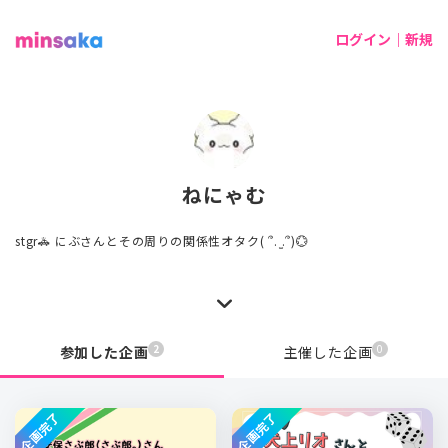
ログイン｜新規
ねにゃむ
stgr🚓 にぶさんとその周りの関係性オタク( ՞. ̫.՞)💮
2
0
参加した企画
主催した企画
企画完了
企画完了