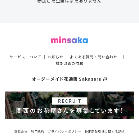
参加した企画はまだありません
サービスについて
｜
お知らせ
｜
よくある質問・問い合わせ
｜
機能改善の依頼
オーダーメイド花通販 Sakaseru
select_window
運営会社
利用規約
プライバシーポリシー
特定商取引法に関する記述