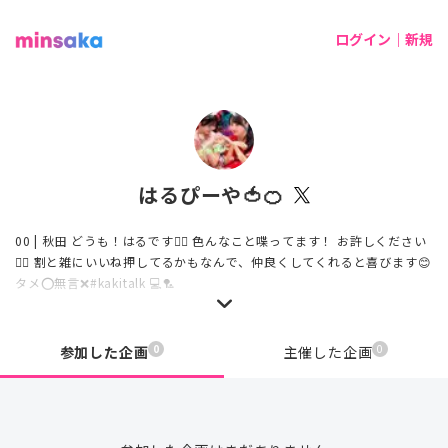
ログイン｜新規
はるぴーや🍅🍊
00 | 秋田 どうも！はるです🙇‍♂️ 色んなこと喋ってます！ お許しください
🙇‍♂️ 割と雑にいいね押してるかもなんで、仲良くしてくれると喜びます😊
タメ⭕️無言❌#kakitalk 💻🏸
0
0
参加した企画
主催した企画