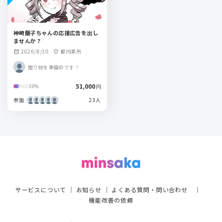
神崎蘭子ちゃんの応援広告を出し
ませんか？
2026/8/10
都内某所
calendar_month
location_on
贈り物を準備中です！
51,000
36%
円
参加
23人
サービスについて
｜
お知らせ
｜
よくある質問・問い合わせ
｜
機能改善の依頼