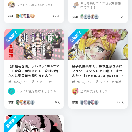
お力を貸してくださる方 募集
よろしくお願いいたします！
中です！！
参加
42人
参加
5人
企画完了
企画完了
【楽屋花企画】デレステ10thツア
金子真由美さん、藤本里奈さんに
ー千秋楽に出演される 炎陣の皆
フラワースタンドをお贈りしませ
さんに楽屋花を贈りませんか
んか？【THE IDOLM@STER CI
NDERELLA GIRLS 10th MEMO
2025/9/7
Ｋアリーナ
2025/9/6
Kアリーナ横浜
calendar_month
location_on
calendar_month
location_on
RIAL LIVE STARLIGHT STAGE
横浜公演】
アツイお花を届けましょう👊
企画が完了しました！
参加
36人
参加
48人
募集終了