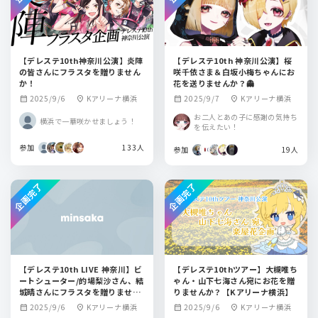
【デレステ10th神奈川公演】炎陣
【デレステ10th 神奈川公演】桜
の皆さんにフラスタを贈りません
咲千依さま＆白坂小梅ちゃんにお
か！
花を送りませんか？👻
2025/9/6
Kアリーナ横浜
2025/9/7
Kアリーナ横浜
calendar_month
location_on
calendar_month
location_on
お二人とあの子に感謝の気持ち
横浜で一華咲かせましょう！
を伝えたい！
参加
133人
参加
19人
企画完了
企画完了
【デレステ10th LIVE 神奈川】ビ
【デレステ10thツアー】大槻唯ち
ートシューター/的場梨沙さん、結
ゃん・山下七海さん宛にお花を贈
城晴さんにフラスタを贈りません
りませんか？【Kアリーナ横浜】
か？
2025/9/6
Kアリーナ横浜
2025/9/6
Kアリーナ横浜
calendar_month
location_on
calendar_month
location_on