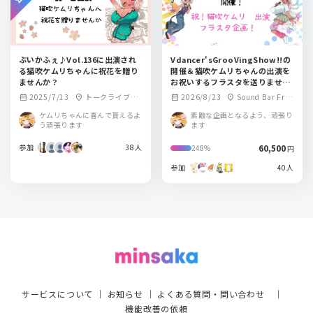
ぶいかふぇ♪Vol.136に出演され
Vdancer'sGrooVingShow!!の
る猫吹ケムリちゃんに祝花を贈り
開催＆猫吹ケムリちゃんの出演を
ませんか？
お祝いするフラスタを送りません
か？
2025/7/13
トークライブ＆
2026/8/23
Sound Bar Frej
calendar_month
location_on
calendar_month
location_on
バー from Scratc
a
ケムリちゃんに喜んで貰えるよ
素敵な企画となるよう、頑張り
h
う頑張ります
ます
参加
38人
60,500
248%
円
参加
40人
サービスについて
｜
お知らせ
｜
よくある質問・問い合わせ
｜
機能改善の依頼