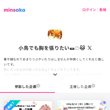
ログイン｜新規
小鳥でも胸を張りたい🌯☁🐱
筆不精なのであまりつぶやいたりはしませんが仲良くしてくれると嬉し
いです。
気に入ったものがあったらちょこちょこＲＴしてます。
プロフ画像とアイコンはいいじゅさん@vr_iizyuに描いていただきまし
た！
2
0
参加した企画
主催した企画
企画完了