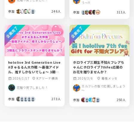
う～!!
参加
246人
参加
313人
企画完了
企画完了
hololive 3rd Generation Live
ホロライブ三期生不知火フレアち
#きゅるるん大作戦 〜最強アイド
ゃんにホロライブ7thFes応援の
ル、推すしかないでしょ〜 3期生
お花を贈りませんか？
にフラワースタンドを贈りません
2026/1/17
Kアリーナ横浜
2026/3/6
幕張メッセ
calendar_month
location_on
calendar_month
location_on
か？
エルフレの皆で応援しましょう
花贈り完了しました！
～
参加
273人
参加
250人