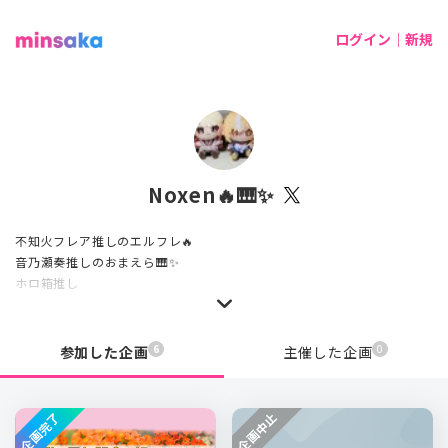
ログイン｜新規
Noxen🔥🎹✨
不知火フレア推しのエルフレ🔥
音乃瀬奏推しのおまえら🎹✨
ホロ箱推し
いつでもフォローわ大歓迎です！
無言フォロー失礼します。
6
0
参加した企画
主催した企画
企画完了
企画中止