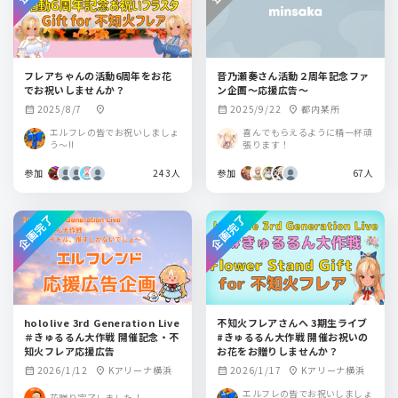
フレアちゃんの活動6周年をお花
音乃瀬奏さん活動２周年記念ファ
でお祝いしませんか？
ン企画～応援広告～
2025/8/7
2025/9/22
都内某所
calendar_month
location_on
calendar_month
location_on
エルフレの皆でお祝いしましょ
喜んでもらえるように精一杯頑
う～!!
張ります！
参加
243人
参加
67人
企画完了
企画完了
hololive 3rd Generation Live
不知火フレアさんへ 3期生ライブ
＃きゅるるん大作戦 開催記念・不
#きゅるるん大作戦 開催お祝いの
知火フレア応援広告
お花をお贈りしませんか？
2026/1/12
Kアリーナ横浜
2026/1/17
Kアリーナ横浜
calendar_month
location_on
calendar_month
location_on
エルフレの皆でお祝いしましょ
花贈り完了しました！