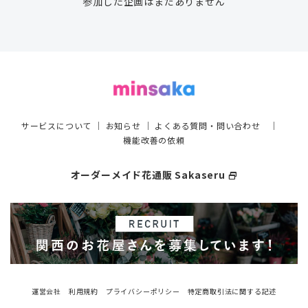
参加した企画はまだありません
サービスについて
｜
お知らせ
｜
よくある質問・問い合わせ
｜
機能改善の依頼
オーダーメイド花通販 Sakaseru
select_window
運営会社
利用規約
プライバシーポリシー
特定商取引法に関する記述