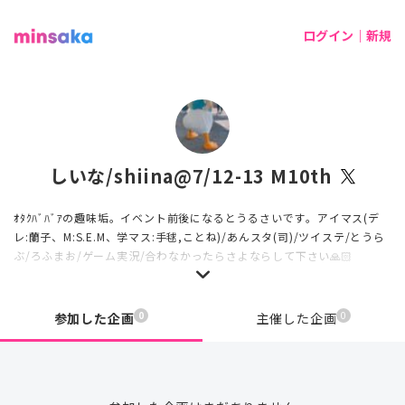
ログイン｜新規
しいな/shiina@7/12-13 M10th
ｵﾀｸﾊﾞﾊﾞｱの趣味垢。イベント前後になるとうるさいです。アイマス(デ
レ:蘭子、M:S.E.M、学マス:手毬,ことね)/あんスタ(司)/ツイステ/とうら
ぶ/ろふまお/ゲーム実況/合わなかったらさよならして下さい🙏🏻
0
0
参加した企画
主催した企画