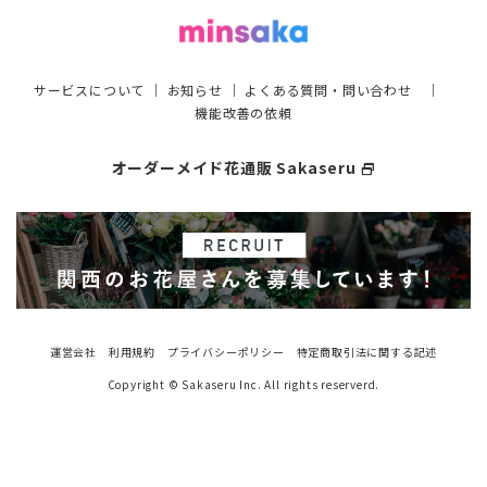
サービスについて
｜
お知らせ
｜
よくある質問・問い合わせ
｜
機能改善の依頼
オーダーメイド花通販 Sakaseru
select_window
運営会社
利用規約
プライバシーポリシー
特定商取引法に関する記述
Copyright © Sakaseru Inc. All rights reserverd.