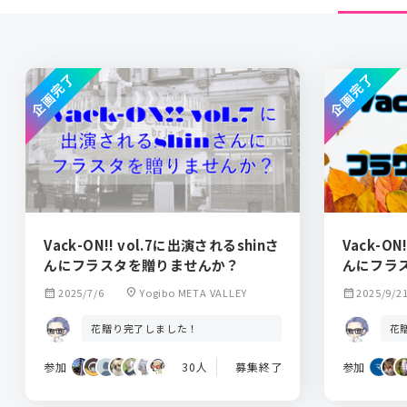
企画完了
企画完了
Vack-ON!! vol.7に出演されるshinさ
Vack-ON
んにフラスタを贈りませんか？
んにフラ
calendar_month
2025/7/6
location_on
Yogibo META VALLEY
calendar_month
2025/9/2
花贈り完了しました！
花
参加
30人
募集終了
参加