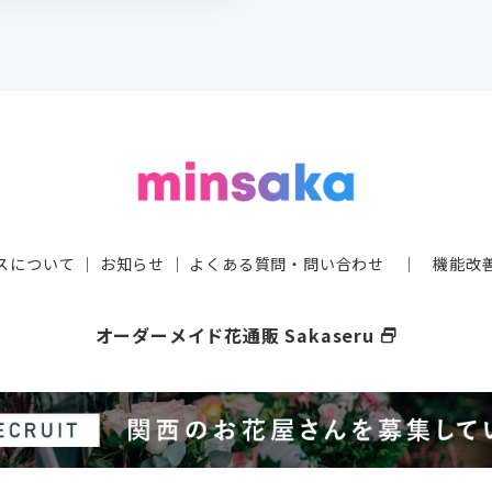
スについて
｜
お知らせ
｜
よくある質問・問い合わせ
｜
機能改
オーダーメイド花通販 Sakaseru
select_window