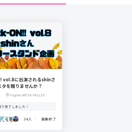
!! vol.8に出演されるshinさ
スタを贈りませんか？
1
location_on
Yogibo META VALLEY
贈り完了しました！
34人
募集終了