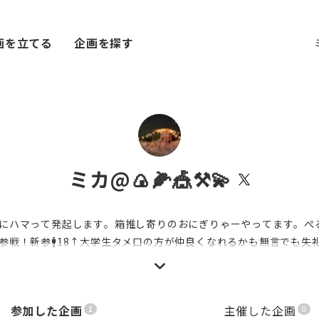
画を立てる
企画を探す
ミカ@🍙🌽🎪⚒️💫
にハマって発起します。箱推し寄りのおにぎりゃーやってます。ぺ
参戦！新参🚹18↑大学生タメ口の方が仲良くなれるかも無言でも失
参加した企画
主催した企画
1
0