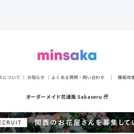
スについて
｜
お知らせ
｜
よくある質問・問い合わせ
｜
機能改
オーダーメイド花通販 Sakaseru
select_window