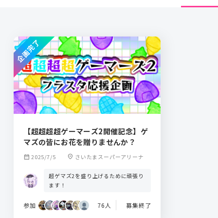
企画完了
【超超超超ゲーマーズ2開催記念】ゲ
マズの皆にお花を贈りませんか？
calendar_month
2025/7/5
location_on
さいたまスーパーアリーナ
超ゲマズ2を盛り上げるために頑張り
ます！
参加
76人
募集終了