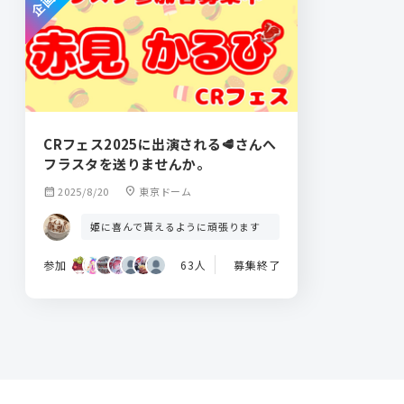
CRフェス2025に出演される🥩さんへ
フラスタを送りませんか。
calendar_month
2025/8/20
location_on
東京ドーム
姫に喜んで貰えるように頑張ります
参加
63人
募集終了