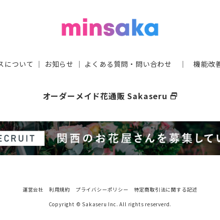
スについて
｜
お知らせ
｜
よくある質問・問い合わせ
｜
機能改
オーダーメイド花通販 Sakaseru
select_window
運営会社
利用規約
プライバシーポリシー
特定商取引法に関する記述
Copyright © Sakaseru Inc. All rights reserverd.