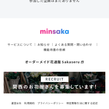
参加した企画はまだありません
サービスについて
｜
お知らせ
｜
よくある質問・問い合わせ
｜
機能改善の依頼
オーダーメイド花通販 Sakaseru
select_window
運営会社
利用規約
プライバシーポリシー
特定商取引法に関する記述