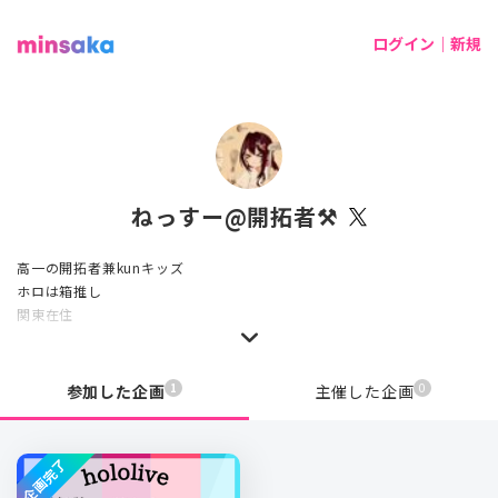
ログイン｜新規
ねっすー@開拓者⚒️
高一の開拓者兼kunキッズ
ホロは箱推し
関東在住
1
0
参加した企画
主催した企画
企画完了