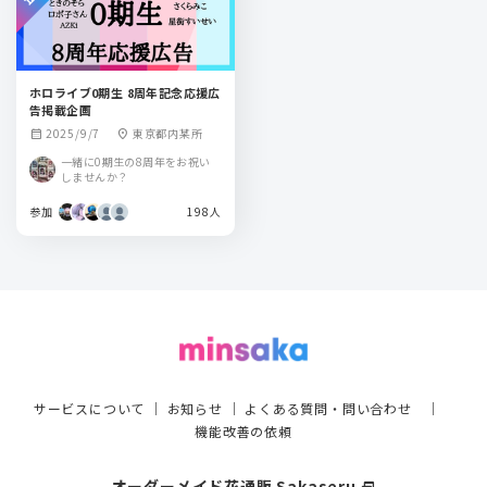
ホロライブ0期生 8周年記念応援広
告掲載企画
2025/9/7
東京都内某所
calendar_month
location_on
一緒に0期生の8周年をお祝い
しませんか？
参加
198人
サービスについて
｜
お知らせ
｜
よくある質問・問い合わせ
｜
機能改善の依頼
オーダーメイド花通販 Sakaseru
select_window