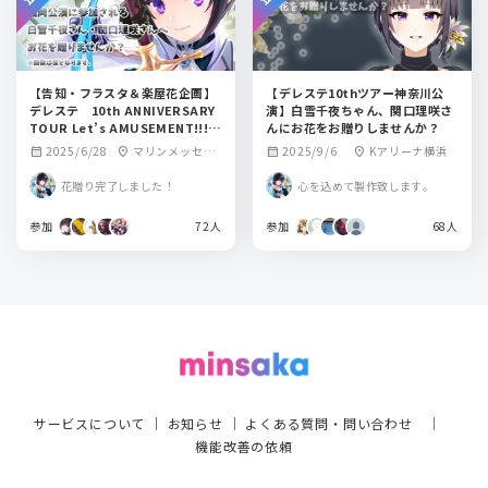
【告知・フラスタ＆楽屋花企画】
【デレステ10thツアー神奈川公
デレステ 10th ANNIVERSARY
演】白雪千夜ちゃん、関口理咲さ
TOUR Let’s AMUSEMENT!!!福
んにお花をお贈りしませんか？
岡公演に参加される白雪千夜さ
2025/6/28
マリンメッセ福
2025/9/6
Kアリーナ横浜
calendar_month
location_on
calendar_month
location_on
ん・関口理咲さんへお花を贈りま
岡
せんか？
花贈り完了しました！
心を込めて製作致します。
参加
72人
参加
68人
サービスについて
｜
お知らせ
｜
よくある質問・問い合わせ
｜
機能改善の依頼