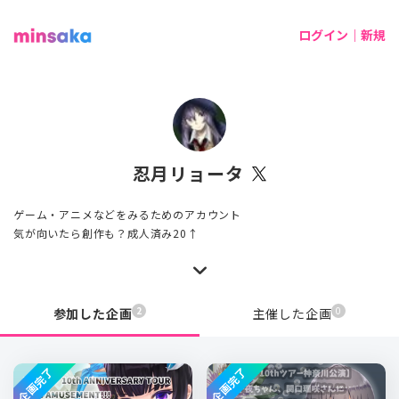
ログイン｜新規
忍月リョータ
ゲーム・アニメなどをみるためのアカウント
気が向いたら創作も？成人済み20↑
2
0
参加した企画
主催した企画
企画完了
企画完了