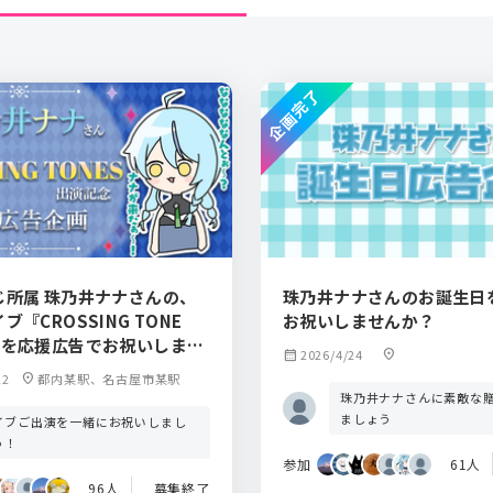
企画完了
じ所属 珠乃井ナナさんの、
珠乃井ナナさんのお誕生日
『CROSSING TONE
お祝いしませんか？
演を応援広告でお祝いしませ
calendar_month
2026/4/24
location_on
22
location_on
都内某駅、名古屋市某駅
珠乃井ナナさんに素敵な
ましょう
イブご出演を一緒にお祝いしまし
う！
参加
61人
96人
募集終了