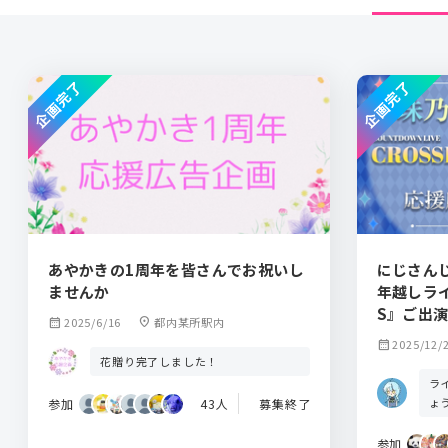
企画完了
企画完了
あやかきの1周年を皆さんでお祝いし
にじさん
ませんか
年越しライブ
S』ご出
calendar_month
2025/6/16
location_on
都内某所駅内
んか？
calendar_month
2025/12/
花贈り完了しました！
ラ
ょ
参加
43人
募集終了
参加