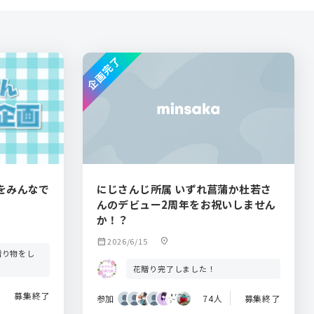
企画完了
をみんなで
にじさんじ所属 いずれ菖蒲か杜若さ
んのデビュー2周年をお祝いしません
か！？
calendar_month
2026/6/15
location_on
贈り物をし
花贈り完了しました！
募集終了
参加
74人
募集終了