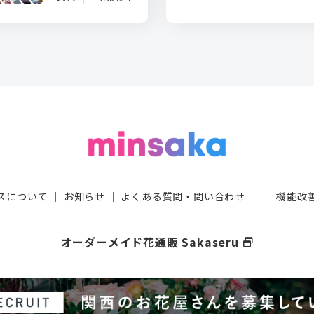
スについて
｜
お知らせ
｜
よくある質問・問い合わせ
｜
機能改
オーダーメイド花通販 Sakaseru
select_window