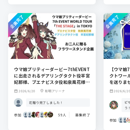
企画完了
企画完了
ウマ娘プリティーダービー7thEVENT
【ウマ娘
に出走されるデアリングタクト役羊宮
クトワー
妃那様、ブエナビスタ役和泉風花様に
を送りま
フラワースタンドを贈りませんか？
calendar_month
2026/6/20
location_on
有明アリーナ
calendar_month
2026/6/2
ピ
花贈り完了しました！
う
参加
59人
募集終了
参加