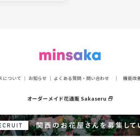
スについて
｜
お知らせ
｜
よくある質問・問い合わせ
｜
機能改
オーダーメイド花通販 Sakaseru
select_window