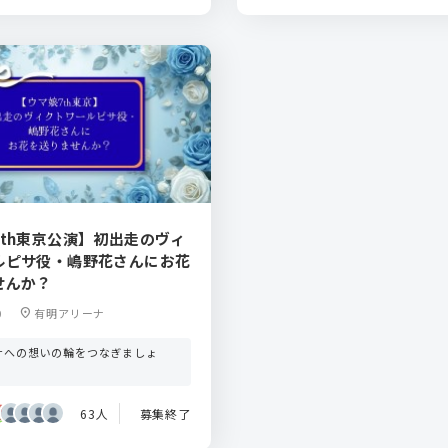
7th東京公演】初出走のヴィ
ルピサ役・嶋野花さんにお花
せんか？
0
location_on
有明アリーナ
サへの想いの輪をつなぎましょ
！
63人
募集終了