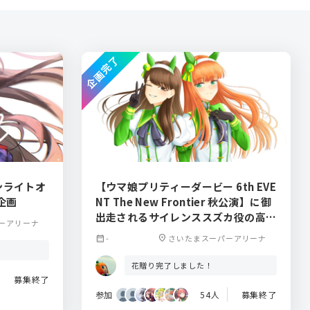
企画完了
ンライトオ
【ウマ娘プリティーダービー 6th EVE
企画
NT The New Frontier 秋公演】に御
出走されるサイレンススズカ役の高野
ーアリーナ
麻里佳さんにフラスタの景色を贈りま
calendar_month
-
location_on
さいたまスーパーアリーナ
せんか。
花贈り完了しました！
募集終了
参加
54人
募集終了