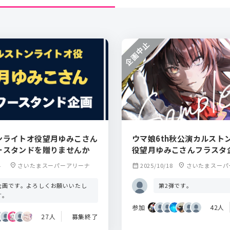
企画中止
ンライトオ役望月ゆみこさん
ウマ娘6th秋公演カルスト
ースタンドを贈りませんか
役望月ゆみこさんフラスタ
4
location_on
さいたまスーパーアリーナ
calendar_month
2025/10/18
location_on
さいたまスーパ
企画です。よろしくお願いいたし
第2弾です。
す。
参加
42人
27人
募集終了