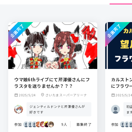
企画完了
企画完了
ウマ娘6thライブにて芹澤優さんにフ
カルスト
ラスタを送りませんか？？？
にフラワ
calendar_month
2025/5/24
location_on
さいたまスーパーアリーナ
calendar_month
2025/5/2
ジェンティルドンナと芹澤優さんが
初
好きです
ま
参加
9人
募集終了
参加