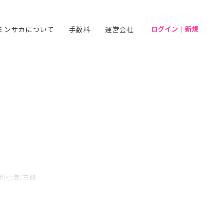
ログイン｜新規
ミンサカについて
手数料
運営会社
利七海/三峰