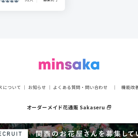
スについて
｜
お知らせ
｜
よくある質問・問い合わせ
｜
機能改
オーダーメイド花通販 Sakaseru
select_window