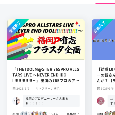
企画完了
企画完了
『THE IDOLM@STER 765PRO ALLS
【結成1
TARS LIVE ～NEVER END IDO
ーの皆さ
L!!!!!!!!!!!!!～』出演の765プロのアイ
んか？【デ
ドルに福岡のPでお花を贈りません
楽】
calendar_month
2025/8/2
location_on
Kアリーナ横浜
calendar_month
2025/9/6
か？
福岡のプロデューサーさん集ま
ユ
れ！！！！！
年
参加
154人
募集終了
参加