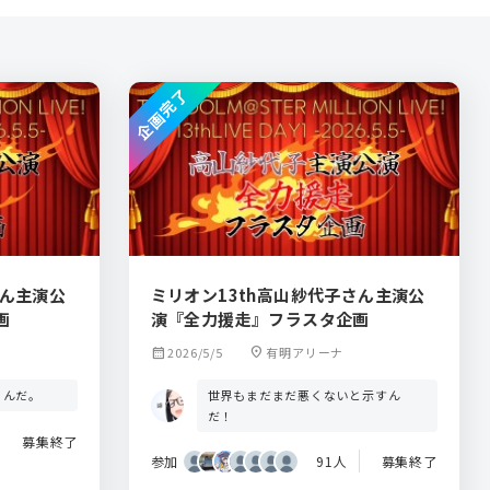
企画完了
さん主演公
ミリオン13th高山紗代子さん主演公
画
演『全力援走』フラスタ企画
calendar_month
2026/5/5
location_on
有明アリーナ
世界もまだまだ悪くないと示すん
くんだ。
だ！
募集終了
参加
91人
募集終了