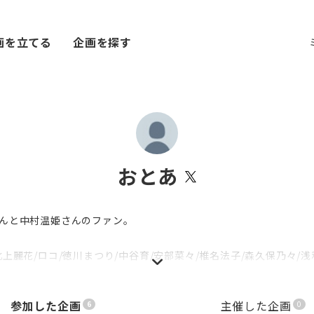
画を立てる
企画を探す
おとあ
んと中村温姫さんのファン。
北上麗花/ロコ/徳川まつり/中谷育/安部菜々/椎名法子/森久保乃々/浅
咲季/篠澤広
参加した企画
主催した企画
6
0
カウントになりました。改めて仲良くしてくださいな。