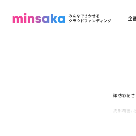
みんなでさかせる
企
クラウドファンディング
諏訪彩花さ
我那覇響/
結華/花海
昔と違うア