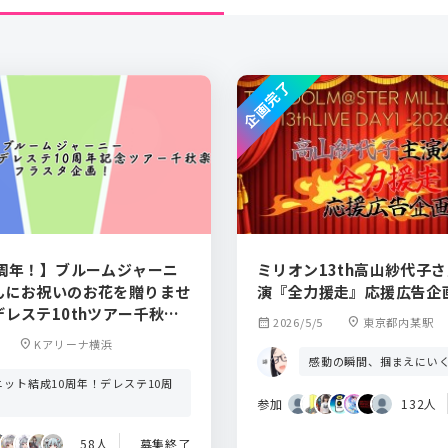
企画完了
0周年！】ブルームジャーニ
ミリオン13th高山紗代子
んにお祝いのお花を贈りませ
演『全力援走』応援広告企
レステ10thツアー千秋
calendar_month
2026/5/5
location_on
東京都内某駅
location_on
Kアリーナ横浜
感動の瞬間、掴まえにい
ニット結成10周年！デレステ10周
！
参加
132人
58人
募集終了