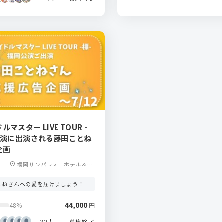
マスター LIVE TOUR -
公演に出演される藤田ことね
企画
location_on
福岡サンパレス ホテル＆ホ
ール
とねさんへの愛を届けましょう！
44,000
48%
円
32人
募集終了