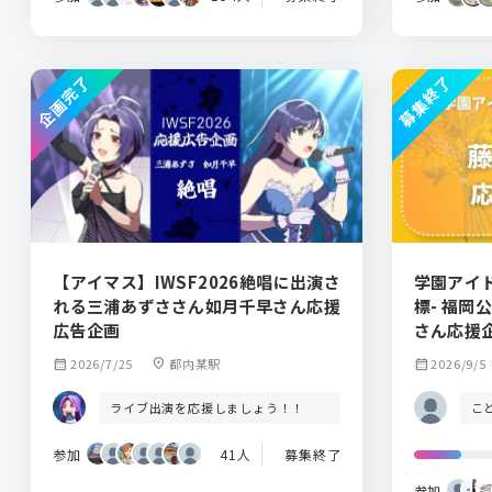
企画完了
募集終了
【アイマス】IWSF2026絶唱に出演さ
学園アイドル
れる三浦あずささん如月千早さん応援
標- 福岡
広告企画
さん応援
calendar_month
2026/7/25
location_on
都内某駅
calendar_month
2026/9/5
ライブ出演を応援しましょう！！
こ
参加
41人
募集終了
参加