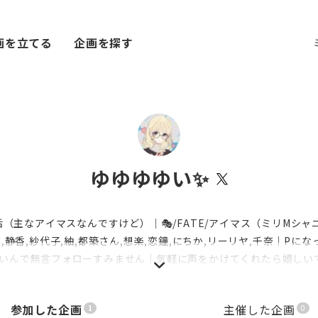
画を立てる
企画を探す
ゆゆゆゆい✨
多垢（主なアイマスなんですけど）｜🎭/FATE/アイマス（ミリMシャ
,静香,紗代子,紬,都築さん,想楽,恋鐘,にちか,リーリヤ,千奈｜Pにな
いんで無言フォローすみません｜気軽に声をかけてくれたら嬉しい
参加した企画
主催した企画
1
0