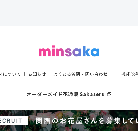
スについて
｜
お知らせ
｜
よくある質問・問い合わせ
｜
機能改
オーダーメイド花通販 Sakaseru
select_window