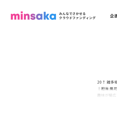
みんなでさかせる
企
クラウドファンディング
20↑ 雑
｜担当:風花
趣味が幅広