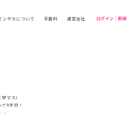
ログイン｜新規
ミンサカについて
手数料
運営会社
ニ学マス）
って9年目！
です！