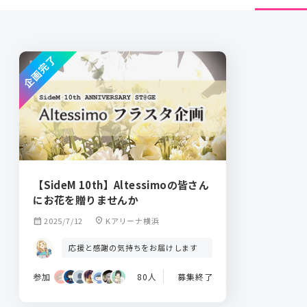
企画完了
【SideM 10th】Altessimoの皆さん
にお花を贈りませんか
calendar_month
2025/7/12
location_on
Kアリーナ横浜
応援と感謝の気持ちをお届けします
参加
80人
募集終了