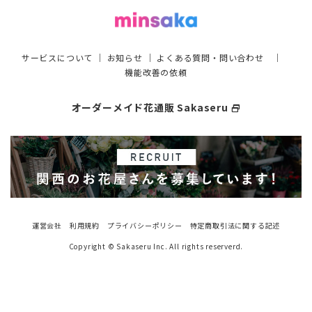
サービスについて
｜
お知らせ
｜
よくある質問・問い合わせ
｜
機能改善の依頼
オーダーメイド花通販 Sakaseru
select_window
運営会社
利用規約
プライバシーポリシー
特定商取引法に関する記述
Copyright © Sakaseru Inc. All rights reserverd.