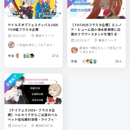
テイルズオブフェスティバル2025
【TOF2025フラスタ企画】エレノ
TOB組フラスタ企画
ア・ヒューム役小清水亜美様に応
援のフラワースタンドを贈りませ
2025/6/7
横浜アリーナ
calendar_month
location_on
んか？
2025/6/7
横浜アリーナ
calendar_month
location_on
ご参加お待ちしております！
最後まで責任をもって担当させ
て頂きます！
参加
27人
参加
19人
企画完了
【テイフェス2026・フラスタ企
画】ベルセリアからご出演のベル
ベット役佐藤利奈様・ライフィセ
ット役浅倉杏美様へお花を贈りま
2026/7/4
横浜BUNTAI
calendar_month
location_on
す！テイルズオブフェスティバル