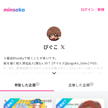
ログイン｜新規
ぴぐこ
※最近Blueskyで呟くことが多いです。
絵を描く成人済社会人(腐)Lv.30↑ |テイルズ@piguko_tales | FGO、
K、WT、原神他色々| #ぴぐこのネタ帳 #ぴぐこクロッキー | 詳しくはプ
ロフカード（下記リンク先）見てね｜最近はgnsnのハム爵に夢中｜🌧⛓
3
0
参加した企画
主催した企画
企画完了
企画完了