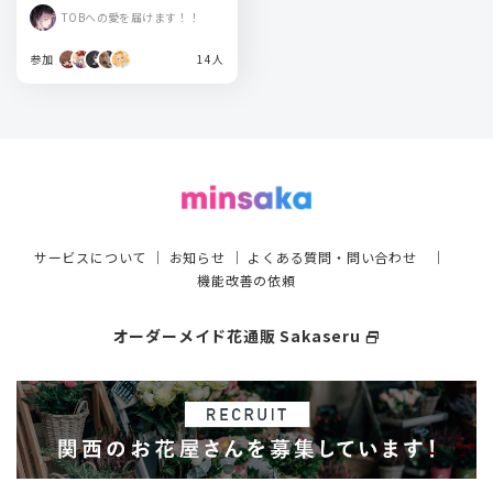
2026
TOBへの愛を届けます！！
参加
14人
サービスについて
｜
お知らせ
｜
よくある質問・問い合わせ
｜
機能改善の依頼
オーダーメイド花通販 Sakaseru
select_window