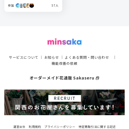
参加
57人
サービスについて
｜
お知らせ
｜
よくある質問・問い合わせ
｜
機能改善の依頼
オーダーメイド花通販 Sakaseru
select_window
運営会社
利用規約
プライバシーポリシー
特定商取引法に関する記述