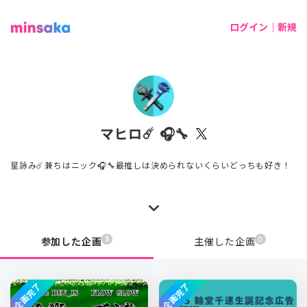
ログイン｜新規
マヒロ☄️ 🎧🔧
星詠み☄️兼ちはニック🎧🔧最推しは決められないくらいどっちも好き！
3
0
参加した企画
主催した企画
企画完了
企画完了