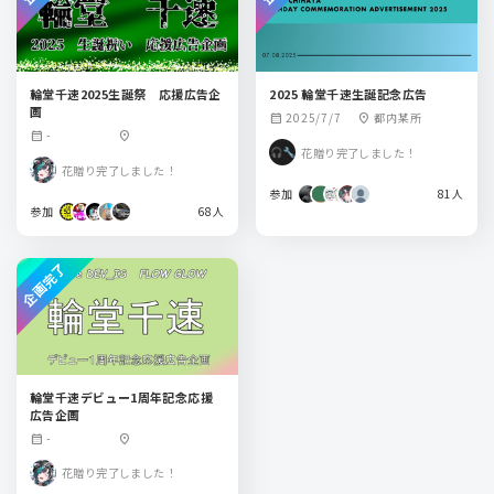
輪堂千速2025生誕祭 応援広告企
2025 輪堂千速生誕記念広告
画
2025/7/7
都内某所
calendar_month
location_on
-
calendar_month
location_on
花贈り完了しました！
花贈り完了しました！
参加
81人
参加
68人
企画完了
輪堂千速デビュー1周年記念応援
広告企画
-
calendar_month
location_on
花贈り完了しました！