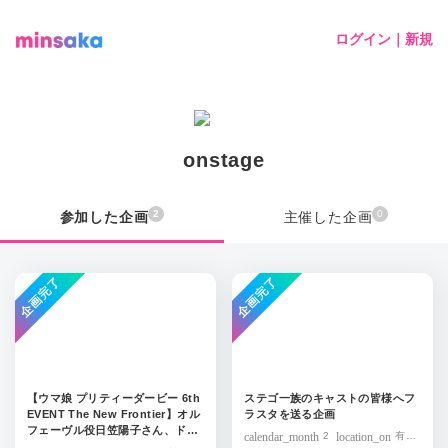
ログイン｜新規
onstage
2
0
参加した企画
主催した企画
企画完了
企画完了
【ウマ娘 プリティーダービー 6th
ステゴ一族のキャストの皆様へフ
EVENT The New Frontier】オル
ラスタを送る企画
フェーヴル役日笠陽子さん、ドリ
calendar_month
2
location_on
有明
ームジャーニー役吉岡茉祐さんへ