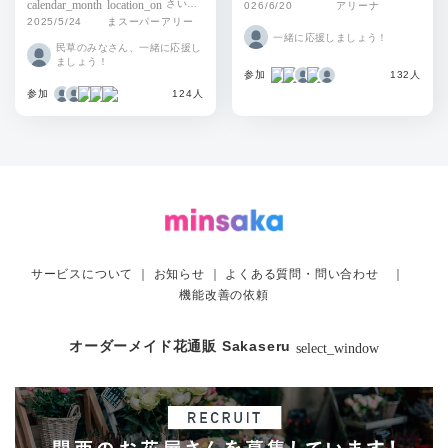
calendar_month
location_on
さいた
026/6/20
アリーナ
フラワースタンドを贈りません
2025/5/24
まスーパーアリー
か？
一緒に応援しましょう！
ナ
民草のみなさん、一緒に応援し
ましょう！
参加
132人
参加
124人
サービスについて
｜
お知らせ
｜
よくある質問・問い合わせ
｜
機能改善の依頼
オーダーメイド花通販 Sakaseru
select_window