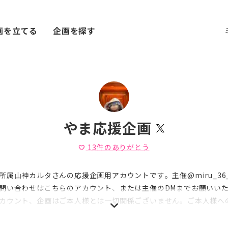
画を立てる
企画を探す
やま応援企画
13
件のありがとう
favorite
属山神カルタさんの応援企画用アカウントです。主催@miru_36_mi
問い合わせはこちらのアカウント、または主催のDMまでお願いいた
カウント、企画はご本人様とは一切関係ございません。ご本人様へ
えいだきますよう、お願いいたします。