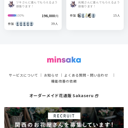
ツキさんに喜んでもらえるよう
光城さんに喜んでもらえるよう
頑張ります！
頑張ります！
196,000
参加
15人
100%
円
参加
39人
サービスについて
｜
お知らせ
｜
よくある質問・問い合わせ
｜
機能改善の依頼
オーダーメイド花通販 Sakaseru
select_window