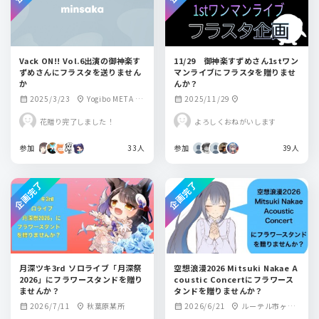
Vack ON!! Vol.6出演の御神楽す
11/29 御神楽すずめさん1stワン
ずめさんにフラスタを送りません
マンライブにフラスタを贈りませ
か
んか？
2025/3/23
Yogibo META V
2025/11/29
calendar_month
location_on
calendar_month
location_on
ALLEY
花贈り完了しました！
よろしくおねがいします
参加
33人
参加
39人
企画完了
企画完了
月深ツキ3rd ソロライブ「月深祭
空想浪漫2026 Mitsuki Nakae A
2026」にフラワースタンドを贈り
coustic Concertにフラワース
ませんか？
タンドを贈りませんか？
2026/7/11
秋葉原某所
2026/6/21
ルーテル市ヶ谷
calendar_month
location_on
calendar_month
location_on
ホール