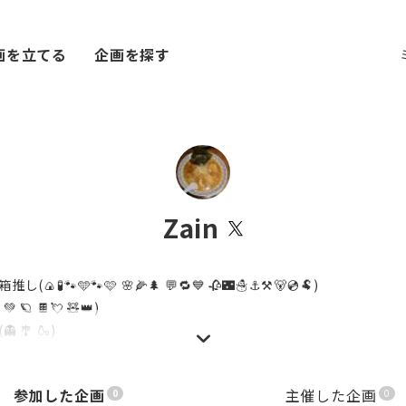
画を立てる
企画を探す
Zain
🍙🧪🐾🩵🐾🩷 🌸🌽🌲 💬🔁💙 🥀🌃☃️⚓️⚒️🐻💿️🐏)
 🪐 🍫💘 🧸👑)
 🎐 🍶)
白昼夢 月姫 ハミ(凸·Re) サノバ おかゆにゅ〜む あくありうむ)
参加した企画
主催した企画
0
0