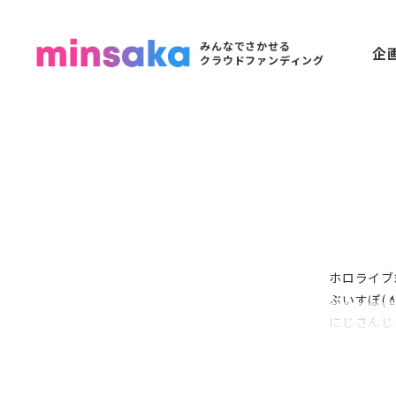
みんなでさかせる
企
クラウドファンディング
ホロライブ箱推し(
ぶいすぽ(💄💚
にじさんじ(👻
ノベルゲー(