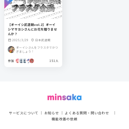
【オーイシ武道館vol.2】オーイ
シマサヨシさんにお花を贈りませ
んか？
2025/3/29
日本武道館
calendar_month
location_on
オーイシさんをフラスタでかつ
ぎましょう！
参加
151人
サービスについて
｜
お知らせ
｜
よくある質問・問い合わせ
｜
機能改善の依頼