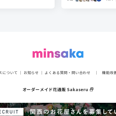
スについて
｜
お知らせ
｜
よくある質問・問い合わせ
｜
機能改
オーダーメイド花通販 Sakaseru
select_window