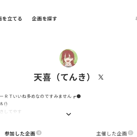
画を立てる
企画を探す
天喜（てんき）
ーＲＴいいね多めなのですみません┏●
＆()
きしてやす
ニメ全般が浅く広く好きなオタク『ゆーりんちーず』『ら民』『カ
参加した企画
主催した企画
4
0