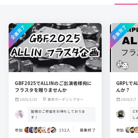
企画完了
企画完了
GBF2025でALLINのご出演者様宛に
GRPLで
フラスタを贈りませんか
んか？
calendar_month
2025/2/23
location_on
東京ガーデンシアター
calendar_month
2026/2/7
皆様のご参加をお待ちしておりま
ど
す！
し
参加
152人
募集終了
参加