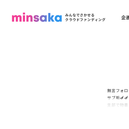
みんなでさかせる
企
クラウドファンディング
無言フォロ
サブ垢🍆🍆
支部で物書
実況者、ア
『？？？』