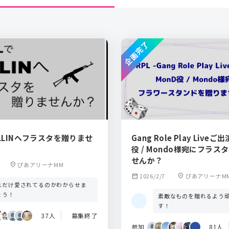
企画完了
ALLINへフラスタを贈りませ
Gang Role Play Live
役 / Mondo様宛にフラス
せんか？
location_on
ぴあアリーナMM
calendar_month
2026/2/7
location_on
ぴあアリーナM
れだけ愛されてるのかわからせま
ょう！
素敵なものを贈れるよう
す！
37人
募集終了
参加
81人