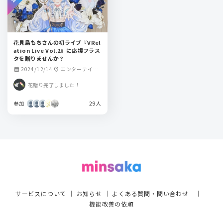
花見鳥もちさんの初ライブ『VRel
ation Live Vol.2』に応援フラス
タを贈りませんか？
2024/12/14
エンターテイメ
calendar_month
location_on
ントスペースRELA
花贈り完了しました！
TION
参加
29人
サービスについて
｜
お知らせ
｜
よくある質問・問い合わせ
｜
機能改善の依頼