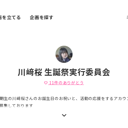
画を立てる
企画を探す
川﨑桜 生誕祭実行委員会
11
件のありがとう
favorite
 5期生の川﨑桜さんのお誕生日のお祝いと、活動の応援をするアカウ
募集しております