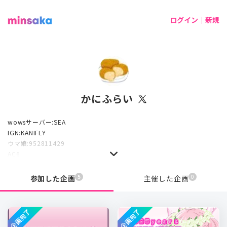
ログイン｜新規
かにふらい
wowsサーバー:SEA
IGN:KANIFLY
ウマ娘:952811429
AC6
時々雀魂
5
0
参加した企画
主催した企画
企画完了
企画完了