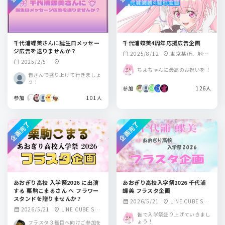
千代浦蝶美さんに誕生日メッセー
千代浦蝶美4周年応援広告企画
ジ広告を送りませんか？
2025/8/12
東京某所、地方
calendar_month
location_on
2025/2/5
calendar_month
location_on
主要駅
ちよちゃんに最高のお祝いを！
皆さんで盛り上げて行きましょ
う！
参加
126人
参加
101人
企画完了
企画完了
あおぎり高校 入学祭2026 に出演
あおぎり高校入学祭2026 千代浦
する 栗駒こまるさん へ フラワー
蝶美 フラスタ企画
スタンドを贈りませんか？
2026/5/21
LINE CUBE SHI
calendar_month
location_on
2026/5/21
LINE CUBE SHI
calendar_month
location_on
BUYA（渋谷公会
皆で入学祭盛り上げていきまし
BUYA（渋谷公会
堂）
ょう！
フラスタ３基目へ向けご参加を