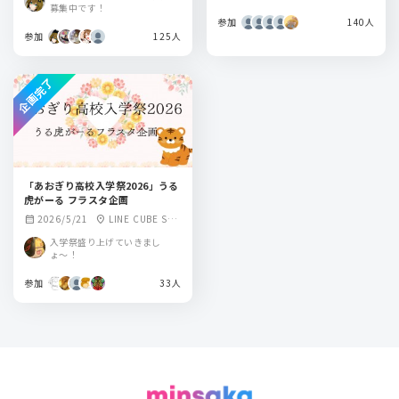
堂）
募集中です！
参加
140人
参加
125人
企画完了
「あおぎり高校入学祭2026」うる
虎がーる フラスタ企画
2026/5/21
LINE CUBE SHI
calendar_month
location_on
BUYA
入学祭盛り上げていきまし
ょ〜！
参加
33人