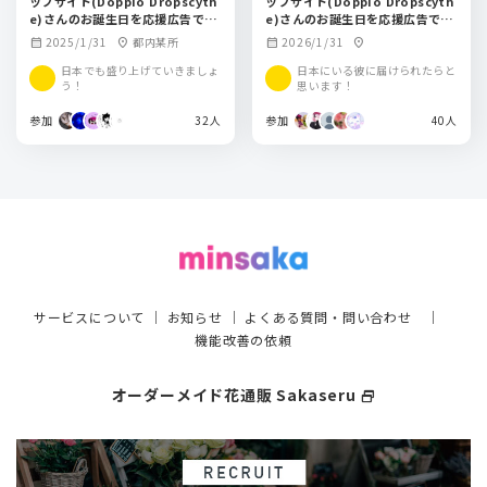
ップサイト(Doppio Dropscyth
ップサイト(Doppio Dropscyth
e)さんのお誕生日を応援広告でお
e)さんのお誕生日を応援広告でお
祝いしませんか？
祝いしませんか？
2025/1/31
都内某所
2026/1/31
calendar_month
location_on
calendar_month
location_on
日本でも盛り上げていきましょ
日本にいる彼に届けられたらと
う！
思います！
参加
32人
参加
40人
サービスについて
｜
お知らせ
｜
よくある質問・問い合わせ
｜
機能改善の依頼
オーダーメイド花通販 Sakaseru
select_window