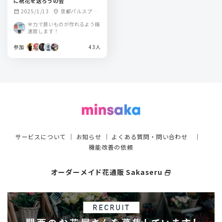
に祝花を送ろうの会
2025/1/13
京都パルスプラ
calendar_month
location_on
ザ
全力で良いものが作れるよう精
進致します！
参加
43人
サービスについて
｜
お知らせ
｜
よくある質問・問い合わせ
｜
機能改善の依頼
オーダーメイド花通販 Sakaseru
select_window