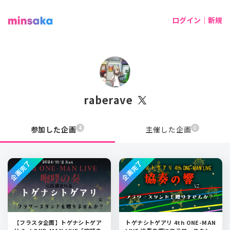
ログイン｜新規
raberave
4
0
参加した企画
主催した企画
企画完了
企画完了
【フラスタ企画】トゲナシトゲア
トゲナシトゲアリ 4th ONE-MAN