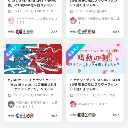
リ 3rd ONE-MAN LIVE「咆哮の
LIVE 協奏の響にフラワースタン
奏」にお祝いの花を贈りません
ドを贈りませんか？
か？
2024/11/2
TOKYO DOME
2024/12/20
豊洲PIT
calendar_month
location_on
calendar_month
location_on
CITY HALL(東京ド
トゲトゲを全力で応援しましょ
頑張って皆様のお気持ち届けま
ームシティホール)
う！！
す
参加
122人
参加
100人
企画完了
企画完了
MyGO!!!!! × トゲナシトゲアリ
トゲナシトゲアリ 5th ONE-MAN
「Avoid Note」にご出演される
LIVE 鳴動の刻にフラワースタン
「トゲナシトゲアリ」へフラスタ
ドを贈りませんか？
を贈りま…す！！
2025/1/12
TOKYO DOME
2025/2/7
パシフィコ横
calendar_month
location_on
calendar_month
location_on
CITY HALL
浜 国立大ホール
今回も精一杯頑張ります！お願
魂込めてつくります！
いします！！
参加
105人
参加
98人