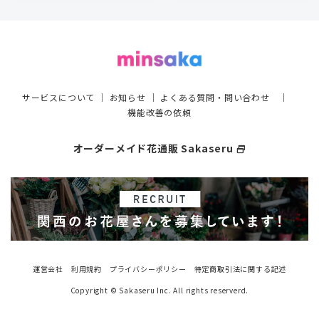
サービスについて
｜
お知らせ
｜
よくある質問・問い合わせ
｜
機能改善の依頼
オーダーメイド花通販 Sakaseru
select_window
運営会社
利用規約
プライバシーポリシー
特定商取引法に関する記述
Copyright © Sakaseru Inc. All rights reserverd.