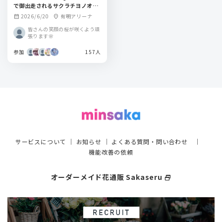
で御出走されるサクラチヨノオー
役、野口瑠璃子さん。サクラチト
2026/6/20
有明アリーナ
calendar_month
location_on
セオー役、明智瑠子さんにフラス
タを送りませんか？
皆さんの笑顔の桜が咲くよう頑
張ります🌸
参加
157人
サービスについて
｜
お知らせ
｜
よくある質問・問い合わせ
｜
機能改善の依頼
オーダーメイド花通販 Sakaseru
select_window