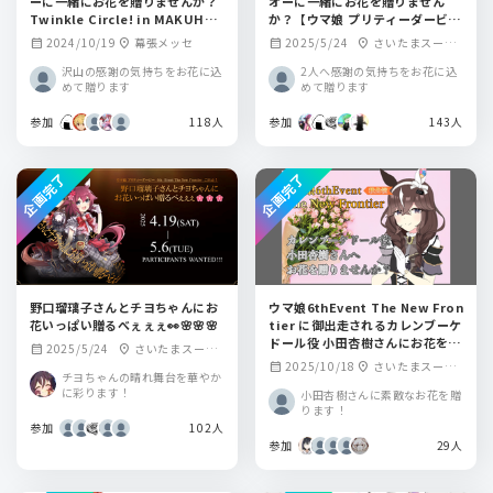
ーに一緒にお花を贈りませんか？
オーに一緒にお花を贈りません
Twinkle Circle! in MAKUHAR
か？【ウマ娘 プリティーダービー
I
6th EVENT The New Frontie
2024/10/19
幕張メッセ
2025/5/24
さいたまスーパ
calendar_month
location_on
calendar_month
location_on
r】
ーアリーナ
沢山の感謝の気持ちをお花に込
2人へ感謝の気持ちをお花に込
めて贈ります
めて贈ります
参加
118人
参加
143人
企画完了
企画完了
野口瑠璃子さんとチヨちゃんにお
ウマ娘6thEvent The New Fron
花いっぱい贈るべぇぇぇ👀🌸🌸🌸
tier に御出走されるカレンブーケ
ドール役 小田杏樹さんにお花を贈
2025/5/24
さいたまスーパ
calendar_month
location_on
りませんか？
2025/10/18
さいたまスーパ
calendar_month
location_on
ーアリーナ
チヨちゃんの晴れ舞台を華やか
ーアリーナ
に彩ります！
小田杏樹さんに素敵なお花を贈
ります！
参加
102人
参加
29人