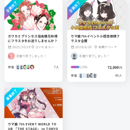
企画完了
企画完了
カワカミプリンセス役高橋花林様
ウマ娘7thイベント小田杏樹様フ
にフラスタをお送りしませんか？
ラスタ企画
2025/10/19
さいたまスーパ
2026/6/20
有明アリーナ
calendar_month
location_on
calendar_month
location_on
ーアリーナ
花贈り完了しました！
花贈り完了しました！
参加
7人
72,000
110%
円
参加
40人
募集終了
ウマ娘 7th EVENT WORLD TO
UR 「THE STAGE」 in TOKYO