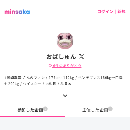
ログイン｜新規
おばしゅん
6
件のありがとう
favorite
#黒崎真音 さんのファン / 179cm·110kg / ベンチプレス180kg→目指
せ200kg / ウイスキー / お料理 / 💪🦍🔥
0
1
参加した企画
主催した企画