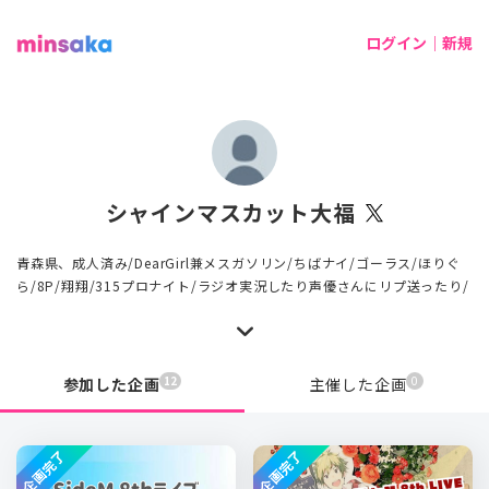
ログイン｜新規
シャインマスカット大福
青森県、成人済み/DearGirl兼メスガソリン/ちばナイ/ゴーラス/ほりぐ
ら/8P/翔翔/315プロナイト/ラジオ実況したり声優さんにリプ送ったり/
12
0
参加した企画
主催した企画
企画完了
企画完了