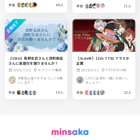
参加
48人
参加
11人
企画完了
【10th】黒野玄武さんと深町寿成
【SideM】11th TT01 フラスタ
さんに楽屋花を贈りませんか？
企画
2025/7/12
Ｋアリーナ横浜
2026/9/12
TOYOTA ARENA
calendar_month
location_on
calendar_month
location_on
TOKYO
主催初心者ですがよろしくお願
11thご出演を一緒にお祝いし
いします！
ましょう！
参加
19人
参加
22人