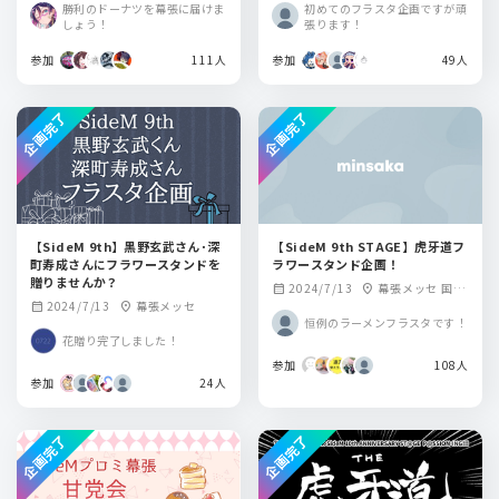
勝利のドーナツを幕張に届けま
初めてのフラスタ企画ですが頑
しょう！
張ります！
参加
111人
参加
49人
企画完了
企画完了
【SideM 9th】黒野玄武さん･深
【SideM 9th STAGE】虎牙道フ
町寿成さんにフラワースタンドを
ラワースタンド企画！
贈りませんか？
2024/7/13
幕張メッセ 国際
calendar_month
location_on
2024/7/13
幕張メッセ
calendar_month
location_on
展示場ホール9-11
恒例のラーメンフラスタです！
花贈り完了しました！
参加
108人
参加
24人
企画完了
企画完了