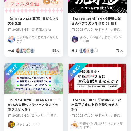
【SideMプロミ幕張】甘党会フラ
【SideM10th】THE虎牙道の皆
スタ企画
さんへフラスタを贈ろう!!!!!!
2025/3/15
幕張メッセ
2025/7/12
Kアリーナ横浜
calendar_month
location_on
calendar_month
location_on
出演お祝いの気持ちをお届けし
よろしくお願いします!!パッシ
ます！
ョン!!!
参加
88人
参加
78人
企画完了
企画完了
【SideM 10th】DRAMATIC ST
【SideM 10th】牙崎漣さま・小
ARSの皆様へフラワースタンドを
松昌平さまにお花を贈りません
贈りませんか？
か？
2025/7/12
Kアリーナ横浜
2025/7/12
Kアリーナ横浜
calendar_month
location_on
calendar_month
location_on
素敵なお花を届けられるよう努
パッション！！！
めます！