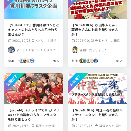
【SideM 8th】香川師弟コンビと
【SideM8th】秋山隼人くん・千
キャストのおふたりへお花を贈り
葉翔也さんにお花を贈りません
ませんか？
か？
2023/10/28
Kアリーナ横浜
2023/10/28
Kアリーナ横浜
calendar_month
location_on
calendar_month
location_on
よろしくお願いいたします！
花贈り完了しました！
参加
20人
参加
84人
企画完了
企画完了
【sideM】9thライブでHigh×J
【SideM 9th】神速一魂の皆様へ
okerと出演者の方々にフラスタ
フラワースタンドを贈りません
を贈りましょう！
か！
2024/7/13
幕張メッセ 国際
2024/7/13
幕張メッセ 国際
calendar_month
location_on
calendar_month
location_on
展示場ホール9-11
展示場ホール9-11