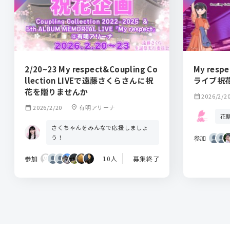
2/20~23 My respect&Coupling Co
My respec
llection LIVEで遠藤さくらさんに祝
ライブ祝
花を贈りませんか
calendar_month
2026/2/2
calendar_month
2026/2/20
location_on
有明アリーナ
花
さくちゃんをみんなで応援しましょ
う！
参加
参加
10人
募集終了