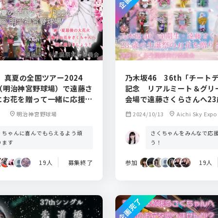
 真夏の全国ツアー2024
乃木坂46 36th「チート
（明治神宮野球場）で遠藤さ
記念 リアルミート＆グリ
にお花を贈って一緒に応援し
会場で遠藤さくらさんへ2
！
祭のお花を一緒に贈りませ
location_on
明治神宮野球場
calendar_month
2024/10/13
location_on
Aichi Sky E
展示場）
くちゃんに喜んでもらえるよう頑
さくちゃんをみんなで応
ります
う！
19人
募集終了
参加
19人
企画完了