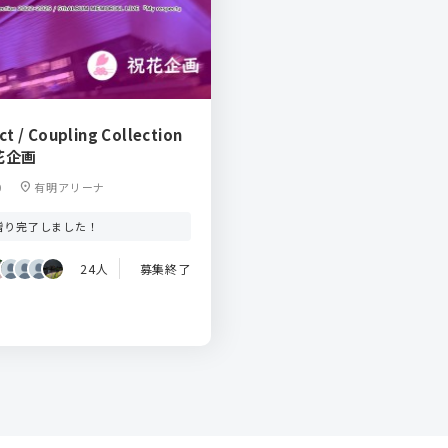
t / Coupling Collection
花企画
0
location_on
有明アリーナ
贈り完了しました！
24人
募集終了