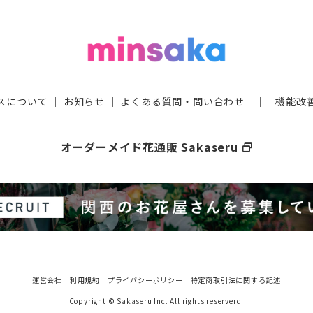
スについて
｜
お知らせ
｜
よくある質問・問い合わせ
｜
機能改
オーダーメイド花通販 Sakaseru
select_window
運営会社
利用規約
プライバシーポリシー
特定商取引法に関する記述
Copyright © Sakaseru Inc. All rights reserverd.