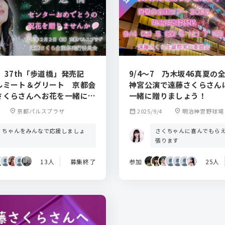
 37th「歩道橋」発売記
9/4～7 乃木坂46真夏の
ルミート＆グリート 京都会
神宮公演で遠藤さくらさん
さくらさんへお花を一緒に贈
一緒に贈りましょう！
か
location_on
京都パルスプラザ
calendar_month
2025/9/4
location_on
明治神宮野球場
くちゃんをみんなで応援しましょ
さくちゃんに喜んでもら
！
張ります
13人
募集終了
参加
25人