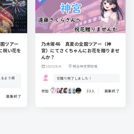
全国ツアー
乃木坂46 真夏の全国ツアー（神
に祝い花を
宮）にてさくちゃんにお花を贈りませ
んか？
calendar_month
2025/9/4
location_on
明治神宮野球場
えるよう頑
花贈り完了しました！
参加
33人
募集終了
募集終了