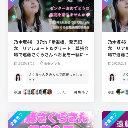
乃木坂46 37th「歩道橋」発売記
乃木坂46
念 リアルミート＆グリート 幕張会
念 リア
場で遠藤さくらさんへお花を一緒に贈
場で遠藤
りませんか
りません
calendar_month
2025/1/26
location_on
幕張メッセ
calendar_month
2025/2/2
さくちゃんをみんなで応援しましょ
さ
う！
う
参加
16人
募集終了
参加
企画完了
企画完了