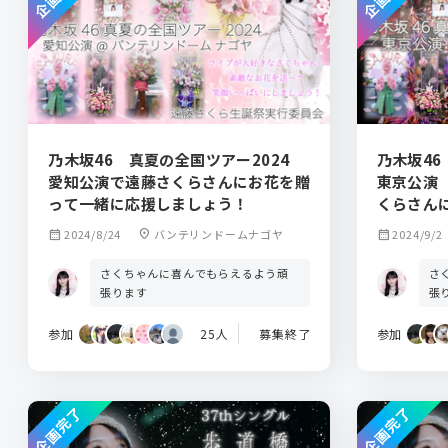
乃木坂46 真夏の全国ツアー2024
乃木坂46
愛知公演で遠藤さくらさんにお花を贈
東京公演
って一緒に応援しましょう！
くらさん
ましょう
calendar_month
2024/8/24
location_on
バンテリンドームナゴヤ
calendar_month
2024/9/2
さくちゃんに喜んでもらえるよう頑
さ
張ります
張
参加
25人
募集終了
参加
企画完了
企画完了