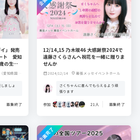
デイ」発売
12/14,15 乃木坂46 大感謝祭2024で
ート 愛知
遠藤さくらさんへ祝花を一緒に贈りま
3歳の生誕
せんか
んか
xpo（愛知県国際
calendar_month
2024/12/14
location_on
幕張メッセイベントホール
援しましょ
さくちゃんに喜んでもらえるよう頑
張ります
募集終了
参加
21人
募集終了
企画完了