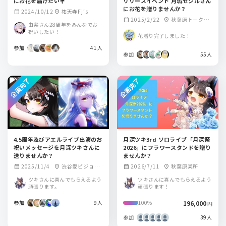
にお花を届けたい💐
リリースイベント 月城セシルさん
にお花を贈りませんか？
2024/10/12
祐天寺Fj’s
calendar_month
location_on
2025/2/22
秋葉原トークラ
calendar_month
location_on
由実さん28周年をみんなでお
イブBAR from scra
祝いしたい！
花贈り完了しました！
tch
参加
41人
参加
55人
企画完了
企画完了
4.5周年及びアエルライブ出演のお
月深ツキ3rd ソロライブ「月深祭
祝いメッセージを月深ツキさんに
2026」にフラワースタンドを贈り
送りませんか？
ませんか？
2025/11/4
渋谷愛ビジョ
2026/7/11
秋葉原某所
calendar_month
location_on
calendar_month
location_on
ン・白金
ツキさんに喜んでもらえるよう
ツキさんに喜んでもらえるよう
頑張ります。
頑張ります！
参加
9人
196,000
100%
円
参加
39人