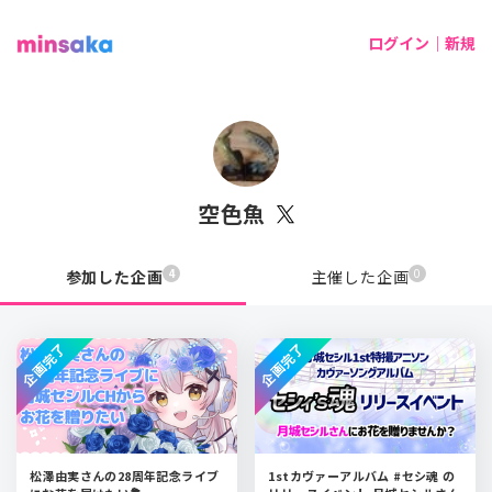
ログイン｜新規
空色魚
4
0
参加した企画
主催した企画
企画完了
企画完了
松澤由実さんの28周年記念ライブ
1stカヴァーアルバム #セシ魂 の