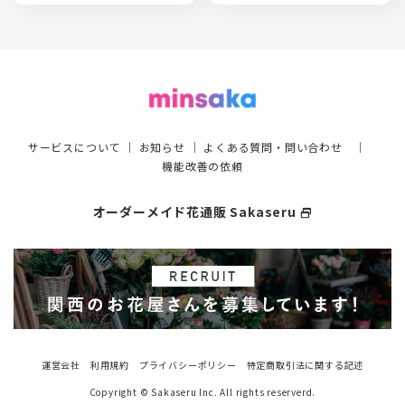
サービスについて
｜
お知らせ
｜
よくある質問・問い合わせ
｜
機能改善の依頼
オーダーメイド花通販 Sakaseru
select_window
運営会社
利用規約
プライバシーポリシー
特定商取引法に関する記述
Copyright © Sakaseru Inc. All rights reserverd.