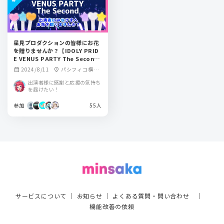
星見プロダクションの皆様にお花
を贈りませんか？【IDOLY PRID
E VENUS PARTY The Secon
d】
2024/8/11
パシフィコ横浜
calendar_month
location_on
国立大ホール
出演者様に感謝と応援の気持ち
を届けたい！
参加
55人
サービスについて
｜
お知らせ
｜
よくある質問・問い合わせ
｜
機能改善の依頼