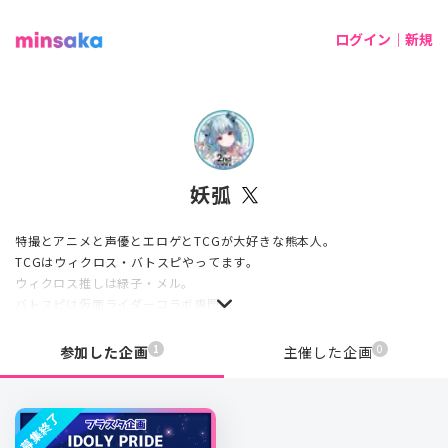
ログイン｜新規
妖弧
特撮とアニメと声優とエロゲとTCGが大好きな熊本人。
TCGはウィクロス・バトスピやってます。
ウィクロス推しは緑子・メル。
バトスピは仮面ライダーコラボ専門。
現在、榊原ゆいに絶賛ド嵌まり中
1
0
参加した企画
主催した企画
募集終了